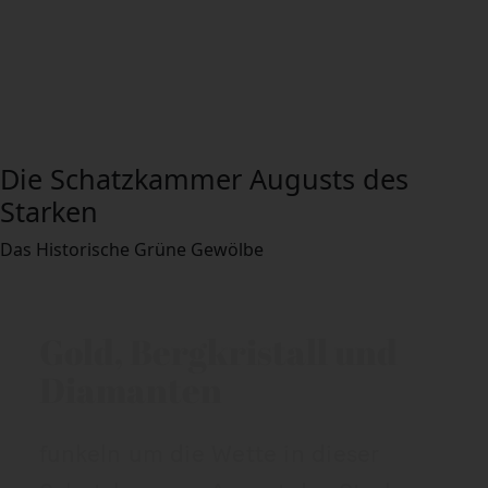
Die
Schatzkammer
Augusts
des
Starken
Das Historische Grüne Gewölbe
Gold, Bergkristall und
Diamanten
funkeln um die Wette in dieser