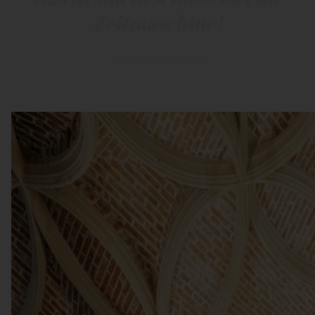
”
Zeitmaschine!
— Marius Winzeler