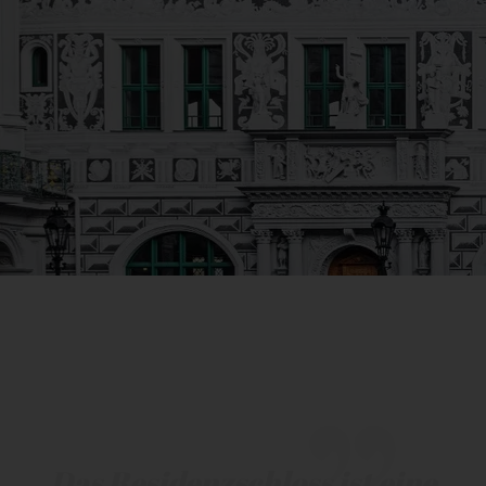
Das
Residenzschloss
ist
eine