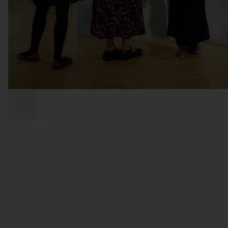
über
seine
prächtige
Erweiterung
unter
Kurfürst
Moritz
und
später
durch
Friedrich
August
I.,
(der
Starke),
bis
zu
seiner
fast
vollständigen
Zerstörung
im
Februar
1945:
Heute
entdecken
wir
das
Residenzschloss
nicht
als
einen
Ort,
der
eine
Zeitepoche
konserviert,
sondern
als
COPYRIGHT
ein
Ort,
der
durch
die
Jahrhunderte
galoppiert
und
sich
als
Museumsquartier
präsentiert.
In
ihm
spiegeln
sich
Sachsens
ruhmreiche
Jahre
ebenso
wie
seine
Niederlagen,
die
Schrecken
der
Kriege,
und
über
allem