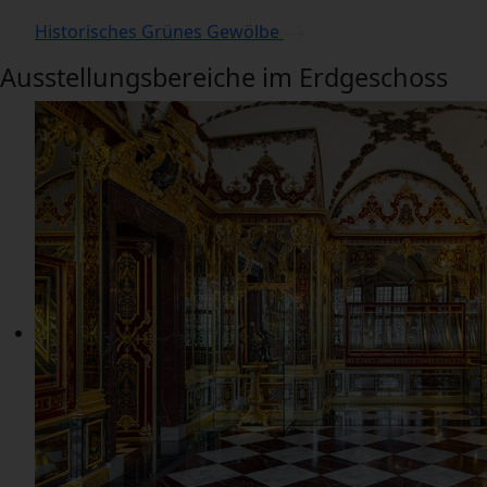
Historisches Grünes Gewölbe
Ausstellungsbereiche im Erdgeschoss
Ausstellungsbereiche
im
Erdgeschoss