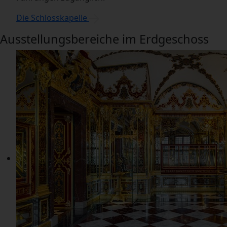
Die Schlosskapelle
Ausstellungsbereiche im Erdgeschoss
Ausstellungsbereiche
im
Erdgeschoss