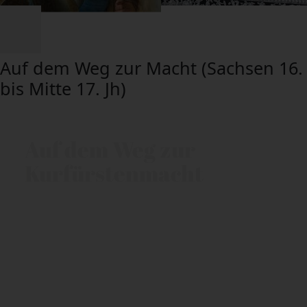
COPYRIGHT
COPYRIGHT
Auf
dem
Weg
zur
Macht
(Sachsen
16.
bis
Mitte
17.
Jh)
Auf dem Weg zur
Kurfürstenmacht
Georg
des
Bärtigen,
der
den
Grundstein
für
das
heutige
Münzkabinett
legte.
Tauchen
Sie
ein
in
die
Turnierfeste
unter
Kurfürst
August
im
Riesensaal.
Erleben
Sie
die
Zeit
der
Feste
und
des