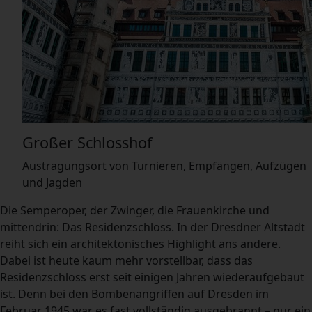
Großer Schlosshof
Austragungsort von Turnieren, Empfängen, Aufzügen
und Jagden
Das Residenzschloss
Die Semperoper, der Zwinger, die Frauenkirche und
mittendrin: Das Residenzschloss. In der Dresdner Altstadt
reiht sich ein architektonisches Highlight ans andere.
Dabei ist heute kaum mehr vorstellbar, dass das
Residenzschloss erst seit einigen Jahren wiederaufgebaut
ist. Denn bei den Bombenangriffen auf Dresden im
Februar 1945 war es fast vollständig ausgebrannt – nur ein