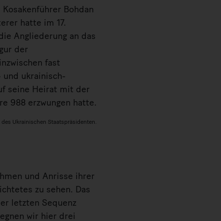
m Kosakenführer Bohdan
erer hatte im 17.
die Angliederung an das
gur der
inzwischen fast
 und ukrainisch-
f seine Heirat mit der
hre 988 erzwungen hatte.
 des Ukrainischen Staatspräsidenten.
ahmen und Anrisse ihrer
dichtetes zu sehen. Das
der letzten Sequenz
egnen wir hier drei