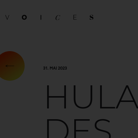
31. MAI 2023
HULA
DES