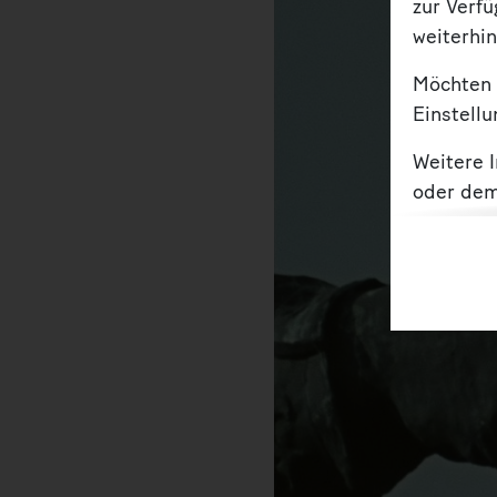
zur Verf
weiterhin
Möchten 
Einstellu
Weitere 
oder de