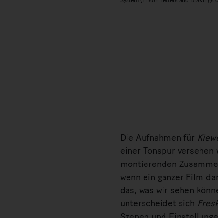
System (Prison Letters and Drawings of
Die Aufnahmen für
Kiew
einer Tonspur versehen w
montierenden Zusammenh
wenn ein ganzer Film da
das, was wir sehen könn
unterscheidet sich
Fres
Szenen und Einstellungen