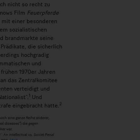
ch nicht so recht zu
anows Film
Feuerpferde
h mit einer besonderen
Dem sozialistischen
nd brandmarkte seine
Prädikate, die sicherlich
lerdings hochgradig
rammatischen und
 frühen 1970er Jahren
 an das Zentralkomitee
nten verteidigt und
1
ationalist“.
Und
2
rafe eingebracht hatte.
och eine ganze Reihe anderer,
eal diseases“) die gegen
ker war.
: An intellectual vs. Soviet Penal