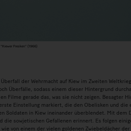
 "Kiewer Fresken" (1966)
Überfall der Wehrmacht auf Kiew im Zweiten Weltkrieg
och Überfälle, sodass einem dieser Hintergrund durch
en Filme gerade das, was sie nicht zeigen. Besagter H
erste Einstellung markiert, die den Obelisken und di
n Soldaten in Kiew ineinander überblendet. Mit dem D
d die sowjetischen Gefallenen erinnert. Es folgen eini
 wie von einem der vielen goldenen Zwiebeldächer der