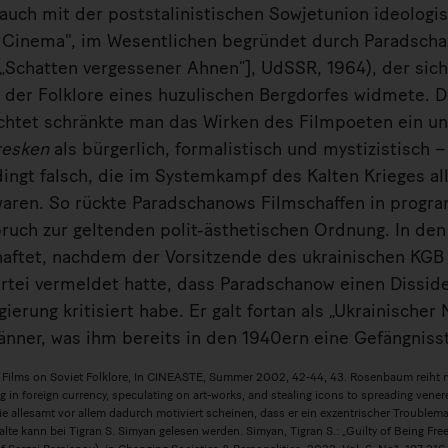
uch mit der poststalinistischen Sowjetunion ideologis
ic Cinema", im Wesentlichen begründet durch Paradsch
„Schatten vergessener Ahnen“], UdSSR, 1964), der sic
t der Folklore eines huzulischen Bergdorfes widmete. 
ichtet schränkte man das Wirken des Filmpoeten ein u
resken
als bürgerlich, formalistisch und mystizistisch – 
dingt falsch, die im Systemkampf des Kalten Krieges al
waren. So rückte Paradschanows Filmschaffen in prog
pruch zur geltenden polit-ästhetischen Ordnung. In den
rhaftet, nachdem der Vorsitzende des ukrainischen KGB
tei vermeldet hatte, dass Paradschanow einen Disside
ierung kritisiert habe. Er galt fortan als „Ukrainischer N
nner, was ihm bereits in den 1940ern eine Gefängnisst
Films on Soviet Folklore, In CINEASTE, Summer 2002, 42-44, 43. Rosenbaum reiht n
ng in foreign currency, speculating on art-works, and stealing icons to spreading vener
allesamt vor allem dadurch motiviert scheinen, dass er ein exzentrischer Troublema
e kann bei Tigran S. Simyan gelesen werden. Simyan, Tigran S.: „Guilty of Being Free“