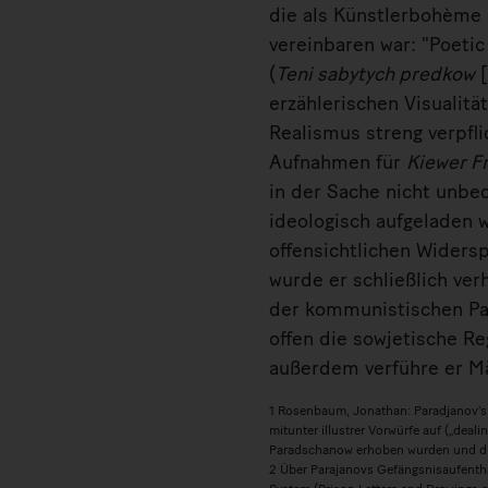
die als Künstlerbohème a
vereinbaren war: "Poet
(
Teni sabytych predkow
[
erzählerischen Visualitä
Realismus streng verpfl
Aufnahmen für
Kiewer F
in der Sache nicht unbe
ideologisch aufgeladen 
offensichtlichen Widers
wurde er schließlich ve
der kommunistischen Par
offen die sowjetische Reg
außerdem verführe er Mä
1 Rosenbaum, Jonathan: Paradjanov’s 
mitunter illustrer Vorwürfe auf („deali
Paradschanow erhoben wurden und die 
2 Über Parajanovs Gefängsnisaufenthalt