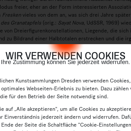
odus freier, eher an der Form interessierten Assoziativ
n
Fresken
vieles von dem an, was sich drei Jahre späte
 des Granatapfels
(orig.:
Sayat Nova
, UdSSR, 1969) wied
e von Dreierfigurenkonstellationen, Liegende, die sich 
and zu Bildrand einer Halbtotalen erstrecken und die ir
r, das aus unerklärlichen Quellen über den Bildraum sp
WIR VERWENDEN COOKIES
hmen und Fenster, die im Film spätestens seit André B
Ihre Zustimmung können Sie jederzeit widerrufen.
d Öffnende der Leinwandränder zu verstehen sind, das
er Tonspur, im Bildraum verteilte, aufgeschlagene Büc
iguren in die Kamera.
tlichen Kunstsammlungen Dresden verwenden Cookies
 optimales Webseiten-Erlebnis zu bieten. Dazu zählen 
 Berlin: 2004.
die für den Betrieb der Seite notwendig sind.
ie auf „Alle akzeptieren", um alle Cookies zu akzeptiere
r Einverständnis jederzeit ändern und widerrufen. Daf
 Ende der Seite die Schaltfläche "Cookie-Einstellunge