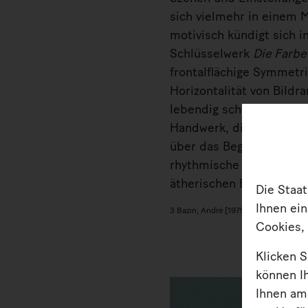
sich vielmehr in einem M
motivisch kündigt sich i
Schlüsselwerk
Die Farbe
frontalflächige Symmetri
Horizontalität von Bildr
lebendig scheinen, Wasse
Handwerk, die vielen Ra
über das Begrenzende un
rhythmische Ticken auf d
ätherischen Blicke der F
Die Staa
Ihnen ein
3 Bazin, André [1975]: "Was ist Film?",
Cookies, 
Klicken S
können Ih
Ihnen am