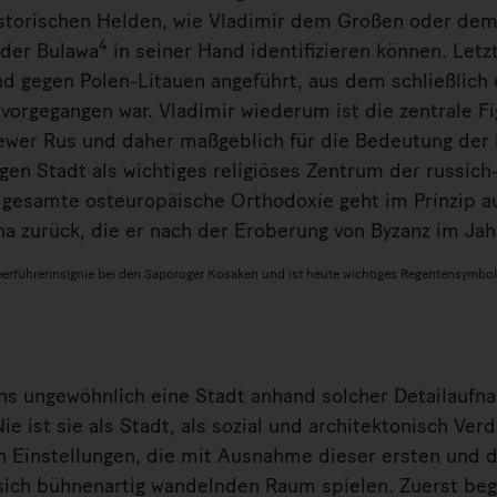
historischen Helden, wie Vladimir dem Großen oder de
4
 der Bulawa
in seiner Hand identifizieren können. Letzt
d gegen Polen-Litauen angeführt, aus dem schließlich 
vorgegangen war. Vladimir wiederum ist die zentrale Fi
iewer Rus und daher maßgeblich für die Bedeutung der 
en Stadt als wichtiges religiöses Zentrum der russich-
 gesamte osteuropäische Orthodoxie geht im Prinzip au
na zurück, die er nach der Eroberung von Byzanz im Ja
rführerinsignie bei den Saporoger Kosaken und ist heute wichtiges Regentensymbol
ens ungewöhnlich eine Stadt anhand solcher Detailaufn
ie ist sie als Stadt, als sozial und architektonisch Ver
ren Einstellungen, die mit Ausnahme dieser ersten und 
 sich bühnenartig wandelnden Raum spielen. Zuerst beg