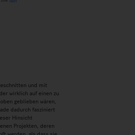
, 206.
[doi]
eschnitten und mit
er wirklich auf einen zu
oben geblieben wären,
ade dadurch fasziniert
eser Hinsicht
nen Projekten, deren
ft werden, als dass sie