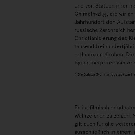
und von Statuen ihrer 
Chimelnyzkyj, die wir an
Jahrhundert den Aufstan
russische Zarenreich her
Christianisierung des K
tausenddreihundertjährig
orthodoxen Kirchen. Die
Byzantinerprinzessin An
4 Die Bulawa (Kommandostab) war Hee
Es ist filmisch mindest
Wahrzeichen zu zeigen. N
gilt auch für alle weite
ausschließlich in einem