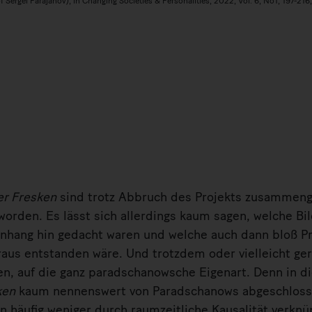
 Sergei Parajanov), in Changing Societies & Personalities, 2022, Vol. 6, No1, 197-216
Geloopter Ausschnitt aus Sergej Paradjanovs "Kiev Frescoes"
er Fresken
sind trotz Abbruch des Projekts zusammeng
orden. Es lässt sich allerdings kaum sagen, welche Bild
ang hin gedacht waren und welche auch dann bloß Pr
raus entstanden wäre. Und trotzdem oder vielleicht ger
en, auf die ganz paradschanowsche Eigenart. Denn in di
ken
kaum nennenswert von Paradschanows abgeschlosse
 häufig weniger durch raumzeitliche Kausalität verknüp