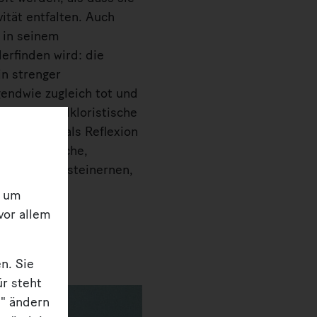
ität entfalten. Auch
r in seinem
erfinden wird: die
in strenger
gendwie zugleich tot und
ült, das folkloristische
3
azin
stets als Reflexion
 unerbittliche,
her und die steinernen,
, um
vor allem
n. Sie
ür steht
n" ändern