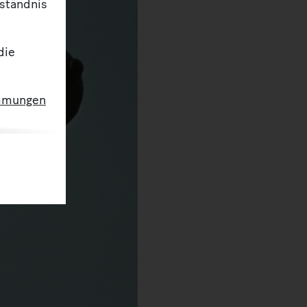
rständnis
die
mmungen