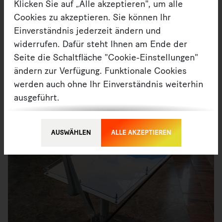
Klicken Sie auf „Alle akzeptieren", um alle
Cookies zu akzeptieren. Sie können Ihr
Einverständnis jederzeit ändern und
widerrufen. Dafür steht Ihnen am Ende der
Seite die Schaltfläche "Cookie-Einstellungen"
ändern zur Verfügung. Funktionale Cookies
werden auch ohne Ihr Einverständnis weiterhin
ausgeführt.
Möchten Sie die verwendeten Cookies
anpassen, erreichen Sie die Einstellungen über
AUSWÄHLEN
ALLE AKZEPTIEREN
die Schaltfläche "Auswählen".
Weitere Informationen finden Sie in unseren
Datenschutzbestimmungen
oder dem
Impressum