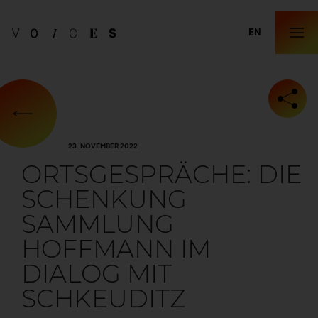
EN
23. NOVEMBER 2022
ORTSGESPRÄCHE: DIE
SCHENKUNG
SAMMLUNG
HOFFMANN IM
DIALOG MIT
SCHKEUDITZ