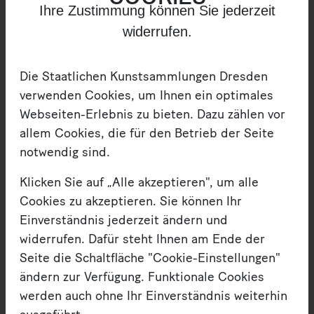
Ihre Zustimmung können Sie jederzeit
koexistieren können. Hier werden ökologische
widerrufen.
Kreisläufe sichtbar und natürliche Prozesse können
beobachtet werden. Im Innenhof eines Museums
befinden wir uns damit allerdings im Spannungsfeld
Die Staatlichen Kunstsammlungen Dresden
zwischen der Vermittlung zukunftsorientierter
verwenden Cookies, um Ihnen ein optimales
Themen und dem Erhalt wertvoller Kunst im Sinne
Webseiten-Erlebnis zu bieten. Dazu zählen vor
der Schädlingsprävention. Wie lässt sich diese
allem Cookies, die für den Betrieb der Seite
Balance bewahren?
notwendig sind.
Klicken Sie auf „Alle akzeptieren", um alle
Cookies zu akzeptieren. Sie können Ihr
Einverständnis jederzeit ändern und
widerrufen. Dafür steht Ihnen am Ende der
Seite die Schaltfläche "Cookie-Einstellungen"
ändern zur Verfügung. Funktionale Cookies
werden auch ohne Ihr Einverständnis weiterhin