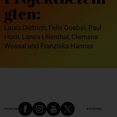
gten:
Laura Dietrich, Felix Goebel, Paul
Horn, Lanea Lilienthal, Clemens
Wossal und Franziska Hannss
FOLGE UNS
© 2026 SKD
Fußbereich des Artikels