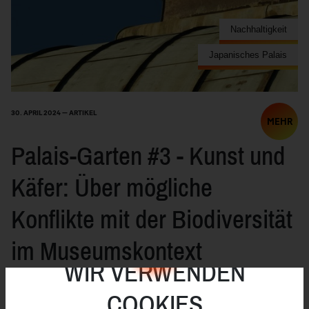
Nachhaltigkeit
Japanisches Palais
30. APRIL 2024 — ARTIKEL
MEHR
Palais-Garten #3 - Kunst und
Käfer: Über mögliche
Konflikte mit der Biodiversität
im Museumskontext
WIR VERWENDEN
Der Garten im Japanischen Palais ist ein Ort, an dem
COOKIES
Menschen, Pflanzen und Tiere gleichsam