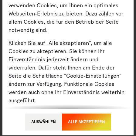
verwenden Cookies, um Ihnen ein optimales
Webseiten-Erlebnis zu bieten. Dazu zählen vor
allem Cookies, die für den Betrieb der Seite
notwendig sind.
Transkulturalität
Klicken Sie auf „Alle akzeptieren", um alle
Albertinum
Cookies zu akzeptieren. Sie können Ihr
Einverständnis jederzeit ändern und
widerrufen. Dafür steht Ihnen am Ende der
08. SEPTEMBER 2022 — FILM
MEHR
Seite die Schaltfläche "Cookie-Einstellungen"
Die globale DDR - Eine
ändern zur Verfügung. Funktionale Cookies
werden auch ohne Ihr Einverständnis weiterhin
transkulturelle
ausgeführt.
Kunstgeschichte (1949-1990)
Möchten Sie die verwendeten Cookies
anpassen, erreichen Sie die Einstellungen über
AUSWÄHLEN
ALLE AKZEPTIEREN
die Schaltfläche "Auswählen".
Mit dem Projekt „Kontrapunkte“ unternehmen die