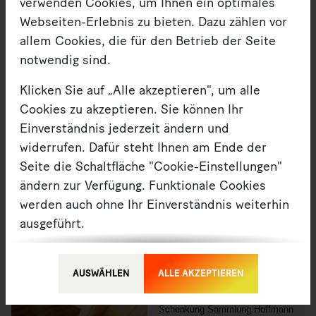
verwenden Cookies, um Ihnen ein optimales
In der zweiten Auflage des Formats in diesem Jahr
Webseiten-Erlebnis zu bieten. Dazu zählen vor
geschieht das in Kooperation mit dem art Kapella
allem Cookies, die für den Betrieb der Seite
Schkeuditz e. V.
notwendig sind.
Klicken Sie auf „Alle akzeptieren", um alle
Cookies zu akzeptieren. Sie können Ihr
Einverständnis jederzeit ändern und
widerrufen. Dafür steht Ihnen am Ende der
Seite die Schaltfläche "Cookie-Einstellungen"
ändern zur Verfügung. Funktionale Cookies
werden auch ohne Ihr Einverständnis weiterhin
ausgeführt.
Möchten Sie die verwendeten Cookies
Nachhaltigkeit
anpassen, erreichen Sie die Einstellungen über
AUSWÄHLEN
ALLE AKZEPTIEREN
Restaurierung
die Schaltfläche "Auswählen".
Schenkung Sammlung Hoffmann