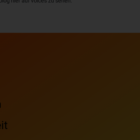
olog hier auf voices zu sehen.
m
it