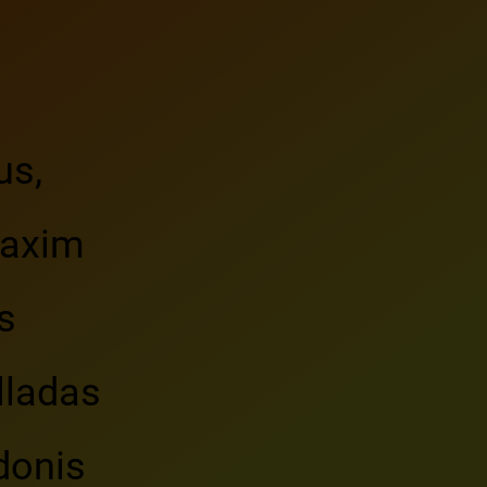
us,
Maxim
s
lladas
ldonis