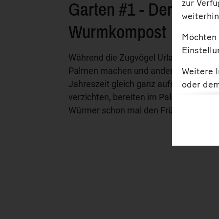
Garten #1 - Der
zur Verf
weiterhin
Wurmkompost
Möchten 
Einstellu
Während die Zugvögel Urlaub unter
Palmen machen und andere in der kalt
Weitere 
Jahreszeit gleich ganz aufs Wachsein
oder de
verzichten, bereiten im Palais-Garten d
Würmer schon mal den Frühling vor.