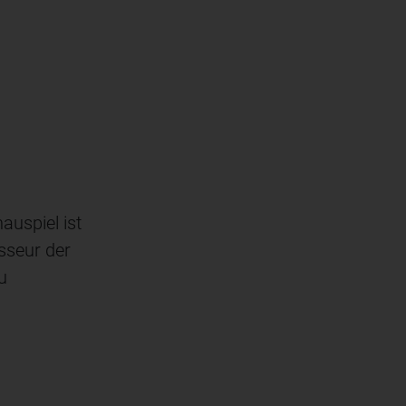
uspiel ist
isseur der
u