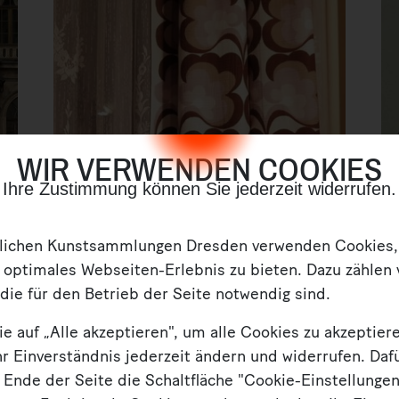
WIR VERWENDEN COOKIES
Ihre Zustimmung können Sie jederzeit widerrufen.
t
tlichen Kunstsammlungen Dresden verwenden Cookies
s
GRASSI Museum für Völkerkunde
 optimales Webseiten-Erlebnis zu bieten. Dazu zählen 
die für den Betrieb der Seite notwendig sind.
24. APRIL 2023 — FILM
31
ie auf „Alle akzeptieren", um alle Cookies zu akzeptiere
HR
MEHR
r Einverständnis jederzeit ändern und widerrufen. Daf
Letzte Runde im
H
 Ende der Seite die Schaltfläche "Cookie-Einstellunge