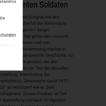
nbekannten Soldaten
rständnis
sst sich auf ein Ereignis wie den
die
iegerischen Überfall der Wehrmacht
thetisch reagieren? Sergei
mmungen
radschanow hat genau das versucht.
 Georgien geboren und von
menischer Abstammung machte er
lme über die ukrainische Geschichte. Es
ndet sich kaum jemand, der den
lturpluralismus im Titel der aktuellen
sstellung "Kaleidoskop der
schichte(n). Ukrainische Kunst 1912–
23" so verkörpert wie er. Sein
lmfragment "Kiewer Fresken" ist Teil
r Ausstellung und auch im digitalen