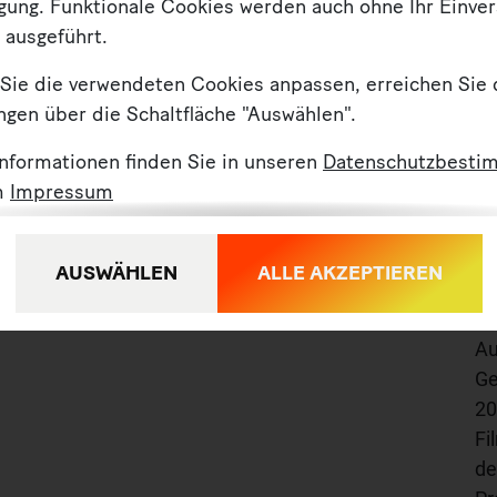
Weißen Roß
u
ügung. Funktionale Cookies werden auch ohne Ihr Einve
 ausgeführt.
Eine Kneipe im Museum? Es gibt viele
Lä
Sie die verwendeten Cookies anpassen, erreichen Sie 
gesellige und gemütliche Orte in Leipzig.
kr
ngen über die Schaltfläche "Auswählen".
In den letzten Jahren mussten einige alte
äs
en
Informationen finden Sie in unseren
Datenschutzbesti
Kneipen schließen. Ein Beispiel dafür ist
Pa
m
Impressum
das Weiße Roß von Jens-Thomas Nagel.
In
ie
Es lag in der Nähe des Grassimuseums,
ar
heute ist es drinnen.
Fi
AUSWÄHLEN
ALLE AKZEPTIEREN
fi
Ku
Au
Ge
20
Fi
de